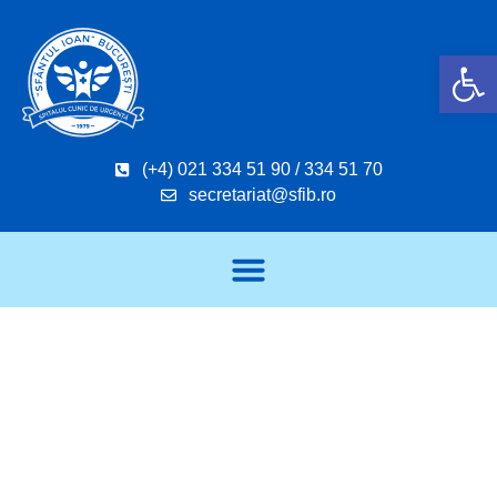
Deschide b
(+4) 021 334 51 90 / 334 51 70
secretariat@sfib.ro