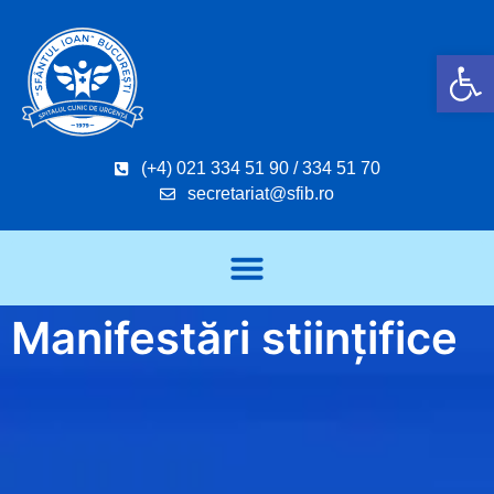
Deschide b
(+4) 021 334 51 90 / 334 51 70
secretariat@sfib.ro
Manifestări stiințifice