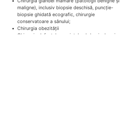
Chirurgia glandei mamare (patologii benigne şi
maligne), inclusiv biopsie deschisă, puncţie-
biopsie ghidată ecografic, chirurgie
conservatoare a sânului;
Chirurgia obezității
Chirurgia defectelor parietale abdominale prin
abord clasic sau laparoscopic (hernii,
eventraţii);
Chirurgia gastrică pentru patologii benigne şi
maligne (ulcere complicate, hernia hiatală,
neoplasme);
Chirurgia splinei;
Chirurgia hepato-biliară prin abord clasic sau
laparoscopic pentru patologie tumorala sau
litiazica (tumori hepatice, litiază biliară, litiază
coledociană);
Chirurgia pancreasului (neoplasm pancreatic,
pancreatita cronică);
Chirurgia intestinului subţire