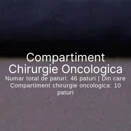
Compartiment
Chirurgie Oncologica
Numar total de paturi: 46 paturi | Din care
Compartiment chirurgie oncologica: 10
paturi