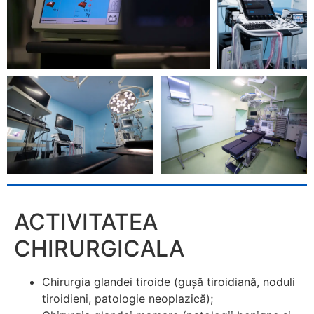
ACTIVITATEA
CHIRURGICALA
Chirurgia glandei tiroide (guşă tiroidiană, noduli
tiroidieni, patologie neoplazică);