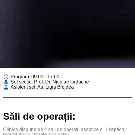
Program: 09:00 - 17:00
Șef secție: Prof. Dr. Niculae Iordache
Asistent șef: As. Ligia Blejdea
Săli de operații:
Clinica dispune de 4 sali de operatii aseptice si 1 septica,
prevazute cu circuite separate.