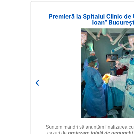
Premieră la Spitalul Clinic de
Ioan” Bucureșt
tare
”
Suntem mândri să anunțăm finalizarea cu
cazuri de
protezare totală de genunchi 