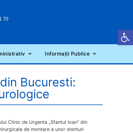
1 70
Deschide b
inistrativ
Informații Publice
 din Bucuresti:
urologice
lului Clinic de Urgenta „Sfantul Ioan” din
hirurgicala de montare a unor stenturi