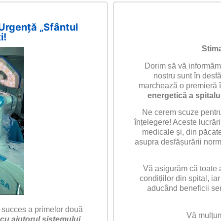
 Urgență „Sfântul
i!
Stima
Dorim să vă informăm 
nostru sunt în desf
marchează o premieră în
energetică a spitalu
Ne cerem scuze pentru 
înțelegere! Aceste lucrăr
medicale și, din păcate
asupra desfășurării normal
Vă asigurăm că toate a
condițiilor din spital, iar
aducând beneficii sem
 succes a primelor două
Vă mulțum
cu ajutorul sistemului