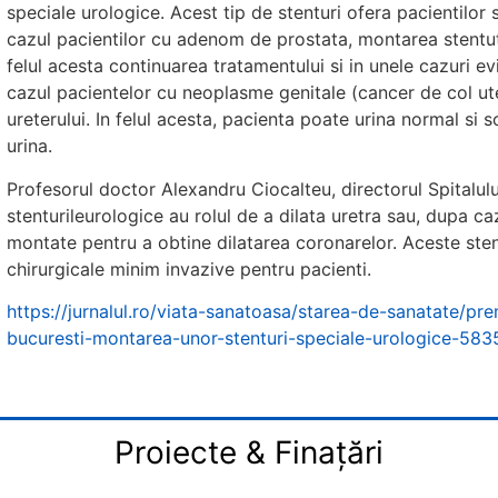
speciale urologice. Acest tip de stenturi ofera pacientilor san
cazul pacientilor cu adenom de prostata, montarea stentutul
felul acesta continuarea tratamentului si in unele cazuri evi
cazul pacientelor cu neoplasme genitale (cancer de col ute
ureterului. In felul acesta, pacienta poate urina normal s
urina.
Profesorul doctor Alexandru Ciocalteu, directorul Spitalului
stenturileurologice au rolul de a dilata uretra sau, dupa ca
montate pentru a obtine dilatarea coronarelor. Aceste sten
chirurgicale minim invazive pentru pacienti.
https://jurnalul.ro/viata-sanatoasa/starea-de-sanatate/pre
bucuresti-montarea-unor-stenturi-speciale-urologice-583
Proiecte & Finațări