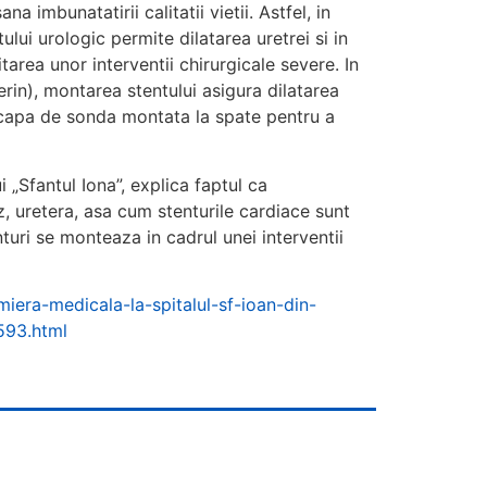
a imbunatatirii calitatii vietii. Astfel, in
ui urologic permite dilatarea uretrei si in
tarea unor interventii chirurgicale severe. In
rin), montarea stentului asigura dilatarea
i scapa de sonda montata la spate pentru a
 „Sfantul Iona”, explica faptul ca
z, uretera, asa cum stenturile cardiace sunt
turi se monteaza in cadrul unei interventii
miera-medicala-la-spitalul-sf-ioan-din-
593.html