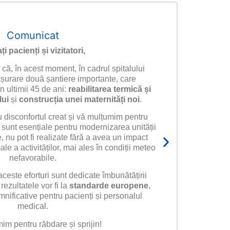
Comunicat
ți pacienți și vizitatori,
că, în acest moment, în cadrul spitalului
ășurare două șantiere importante, care
 ultimii 45 de ani:
reabilitarea termică și
lui
și
construcția unei maternități noi
.
disconfortul creat și vă mulțumim pentru
“Cr
i sunt esențiale pentru modernizarea unității
instal
, nu pot fi realizate fără a avea un impact
e a activităților, mai ales în condiții meteo
nefavorabile.
ceste eforturi sunt dedicate îmbunătățirii
 rezultatele vor fi la
standarde europene
,
nificative pentru pacienți și personalul
medical.
im pentru răbdare și sprijin!