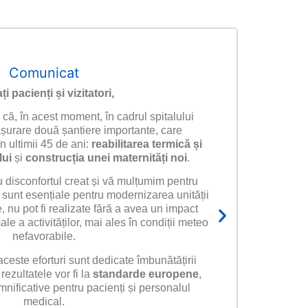
Comunicat
ți pacienți și vizitatori,
că, în acest moment, în cadrul spitalului
ășurare două șantiere importante, care
 ultimii 45 de ani:
reabilitarea termică și
lui
și
construcția unei maternități noi
.
disconfortul creat și vă mulțumim pentru
“Cr
i sunt esențiale pentru modernizarea unității
instal
, nu pot fi realizate fără a avea un impact
e a activităților, mai ales în condiții meteo
nefavorabile.
ceste eforturi sunt dedicate îmbunătățirii
 rezultatele vor fi la
standarde europene
,
nificative pentru pacienți și personalul
medical.