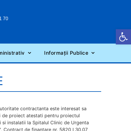
1 70
Deschide b
inistrativ
Informații Publice
E
autoritate contractanta este interesat sa
ri de proiect atestati pentru proiectul
 si instalatii la Spitalul Clinic de Urgenta
″, Contract de finantare nr. 5820 I 30.07