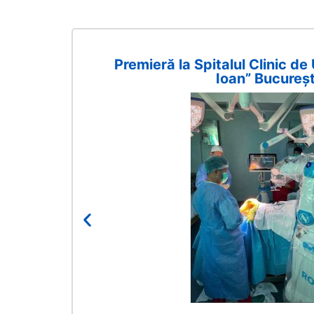
Premieră la Spitalul Clinic de
Ioan” Bucureșt
tare
”