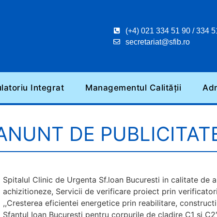
(+4) 021 334 51 90 / 334 5
secretariat@sfib.ro
atoriu Integrat
Managementul Calității
Adm
ANUNT DE PUBLICITAT
Spitalul Clinic de Urgenta Sf.loan Bucuresti in calitate de 
achizitioneze, Servicii de verificare proiect prin verificato
,,Cresterea eficientei energetice prin reabilitare, constructii
Sfantul Ioan Bucuresti pentru corpurile de cladire C1 si C2