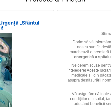
 Urgență „Sfântul
i!
Stima
Dorim să vă informăm 
nostru sunt în desf
marchează o premieră în
energetică a spitalu
Ne cerem scuze pentru 
înțelegere! Aceste lucrăr
medicale și, din păcate
asupra desfășurării normal
Vă asigurăm că toate a
condițiilor din spital, iar
aducând beneficii sem